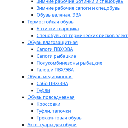
Зимние рабочие ботинки и спецобувь
Зимние рабочие сапоги и спецобувь
Обувь валяная, ЭВА
Термостойкая обувь
Ботинки сварщика
Спецобувь от термических рисков элект
Обувь влагозащитная
Сапоги ПВХ/ЭВА
Сапоги рыбацкие
Полукомбинезоны рыбацкие
Галоши ПВХ/ЭВА
Обувь медицинская
Сабо ПВХ/ЭВА
Туфли
Обувь повседневная
Кроссовки
Туфли, тапочки
Треккинговая обувь
Аксессуары для обуви