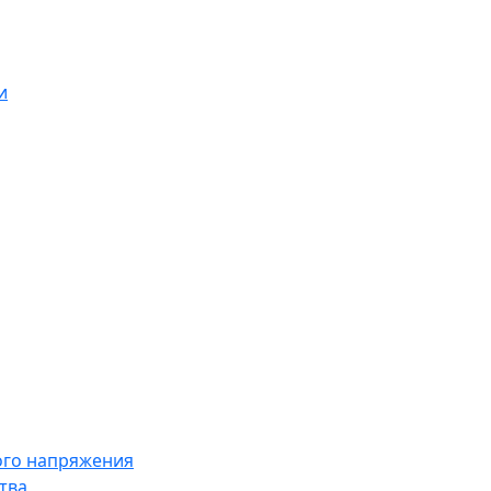
и
ого напряжения
тва