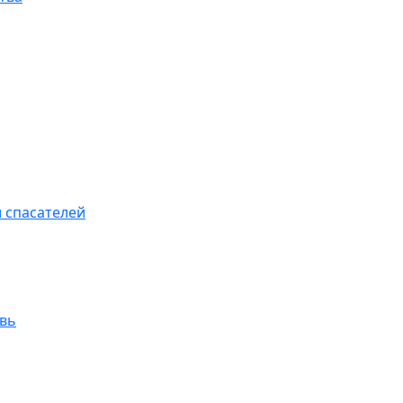
 спасателей
увь